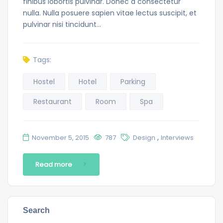
finibus lobortis pulvinar. Donec a consectetur
nulla. Nulla posuere sapien vitae lectus suscipit, et
pulvinar nisi tincidunt…
Tags:
Hostel
Hotel
Parking
Restaurant
Room
Spa
,
November 5, 2015
787
Design
Interviews
Read more
Search